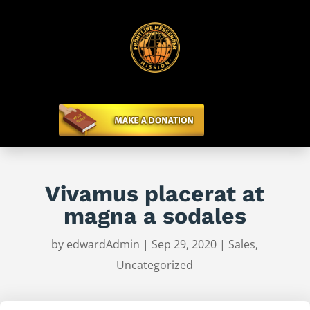
Vivamus placerat at
magna a sodales
by
edwardAdmin
|
Sep 29, 2020
|
Sales
,
Uncategorized